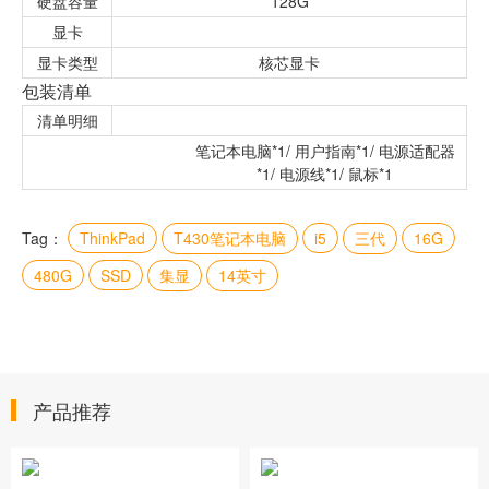
硬盘容量
128G
显卡
显卡类型
核芯显卡
包装清单
清单明细
笔记本电脑*1/ 用户指南*1/ 电源适配器
*1/ 电源线*1/ 鼠标*1
Tag：
ThinkPad
T430笔记本电脑
i5
三代
16G
480G
SSD
集显
14英寸
产品推荐