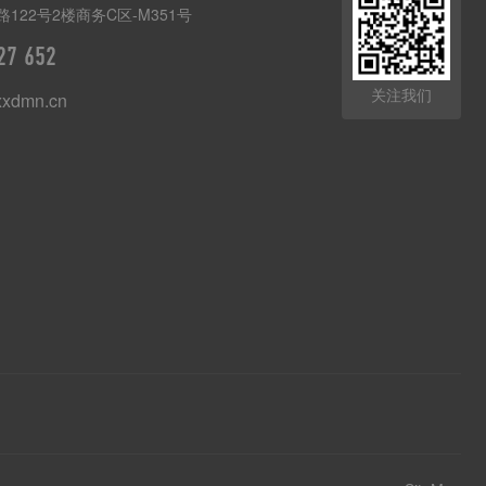
122号2楼商务C区-M351号
27 652
关注我们
xxdmn.cn