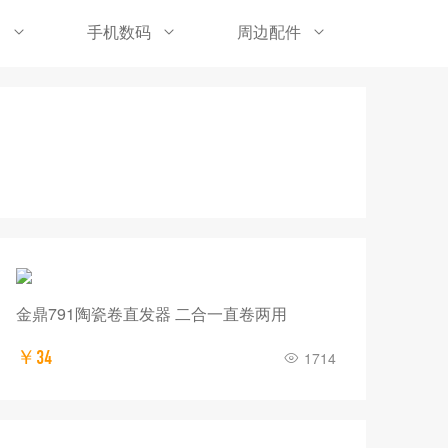
品
手机数码
周边配件
金鼎791陶瓷卷直发器 二合一直卷两用
￥34
1714