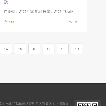
佳爱特足浴盆厂家 电动按摩足浴盆 电动恒
￥895
913
14
15
16
17
18
19
南）自由贸易试验区昆明片区官渡区关上街道办