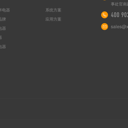
事处官南路
率电器
系统方案
400 90
品牌
应用方案
sales@
电器
器
电器