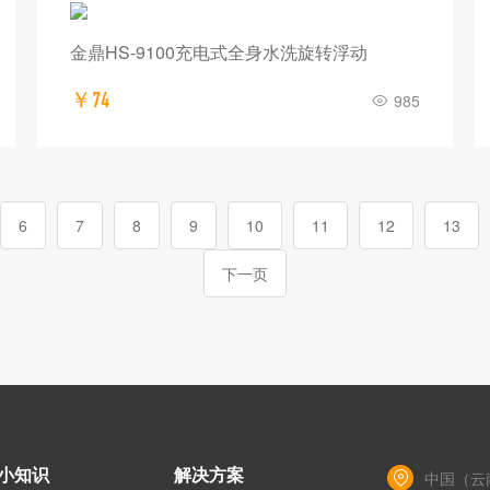
金鼎HS-9100充电式全身水洗旋转浮动
￥74
985
6
7
8
9
10
11
12
13
下一页
小知识
解决方案
中国（云