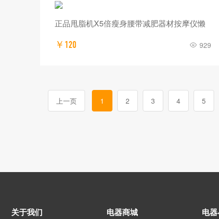
正品甩脂机X5倍瘦身腰带减肥器材按摩仪懒
￥120
929
上一页
1
2
3
4
5
关于我们
电器商城
电器